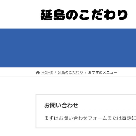
コ
ナ
ン
ビ
テ
ゲ
ン
ー
ツ
シ
へ
ョ
ス
ン
キ
に
ッ
移
プ
動
HOME
延島のこだわり
おすすめメニュー
お問い合わせ
まずは
お問い合わせフォーム
または電話