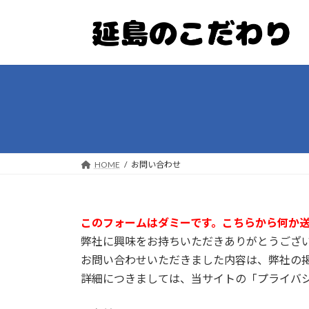
コ
ナ
ン
ビ
テ
ゲ
ン
ー
ツ
シ
へ
ョ
ス
ン
キ
に
ッ
移
プ
動
HOME
お問い合わせ
このフォームはダミーです。こちらから何か
弊社に興味をお持ちいただきありがとうござ
お問い合わせいただきました内容は、弊社の
詳細につきましては、当サイトの「プライバ